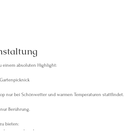
nstaltung
zu einem absoluten Highlight:
Gartenpicknick
hop nur bei Schönwetter und warmen Temperaturen stattfindet.
 nur Berührung.
zu bieten:
per besser wahrnehmen