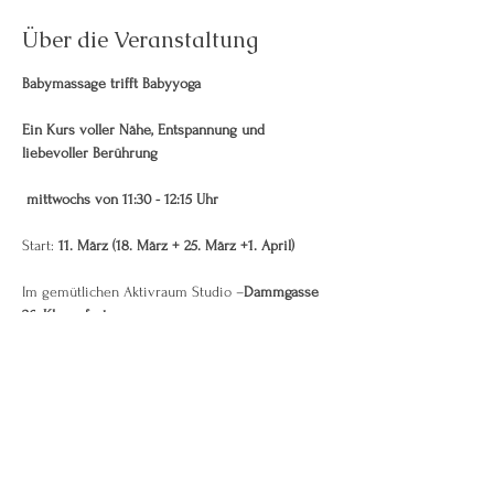
Über die Veranstaltung
Babymassage trifft Babyyoga
Ein Kurs voller Nähe, Entspannung und 
liebevoller Berührung
mittwochs von 11:30 - 12:15 Uhr
Start: 
11. März (18. März + 25. März +1. April)
Im gemütlichen Aktivraum Studio –
Dammgasse 
26, Klagenfurt
Weiterlesen >