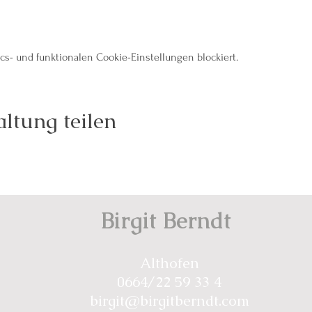
s- und funktionalen Cookie-Einstellungen blockiert.
ltung teilen
Birgit Berndt
Althofen
0664/22 59 33 4
birgit@birgitberndt.com