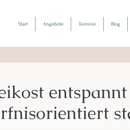
Start
Angebote
Termine
Blog
eikost entspannt
fnisorientiert s