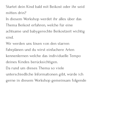
Startet dein Kind bald mit Beikost oder ihr seid 
mitten drin?
In diesem Workshop werdet ihr alles über das 
Thema Beikost erfahren, welche für eine 
achtsame und babygerechte Beikostzeit wichtig 
sind.
Wir werden uns lösen von den starren 
Fahrplänen und du wirst einfachere Arten 
kennenlernen welche das individuelle Tempo 
deines Kindes berücksichtigen.
Da rund um dieses Thema so viele 
unterschiedliche Informationen gibt, würde ich 
gerne in diesem Workshop gemeinsam folgende 
Punkte klären:
Wann ist dein Baby reif für die Beikost?
Welche Beikostreifezeichen gibt es?
Weiterlesen >