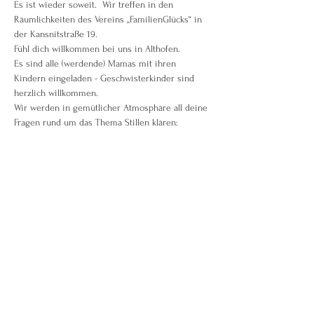
Es ist wieder soweit.  Wir treffen in den 
Räumlichkeiten des Vereins „FamilienGlücks“ in 
der Kansnitstraße 19.
Fühl dich willkommen bei uns in Althofen.
Es sind alle (werdende) Mamas mit ihren 
Kindern eingeladen - Geschwisterkinder sind 
herzlich willkommen.
Wir werden in gemütlicher Atmosphäre all deine 
Fragen rund um das Thema Stillen klären:
- Vorbereitung auf das Stillen
Weiterlesen >
Diese Veranstaltung teilen