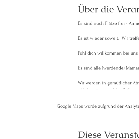
Über die Vera
Es sind noch Plätze frei - Anm
Es ist wieder soweit. Wir tref
Fühl dich willkommen bei uns 
Es sind alle (werdende) Mamas
Wir werden in gemütlicher Atm
- Vorbereitung auf das Stillen
- Stillpositionen
- Schwierigkeiten (Milchstau, e
Google Maps wurde aufgrund der Analytic
- Beikost
- Schlafen
- Abstillen
Diese Veransta
- und noch ganz viel mehr