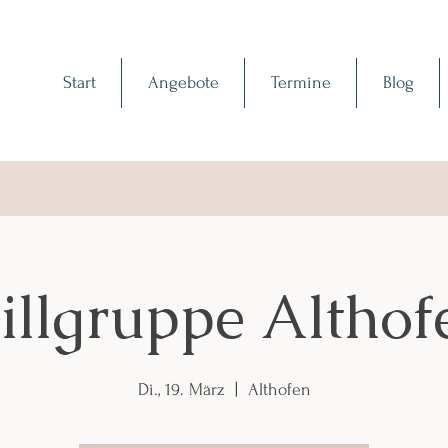
Start
Angebote
Termine
Blog
tillgruppe Althof
Di., 19. März
  |  
Althofen