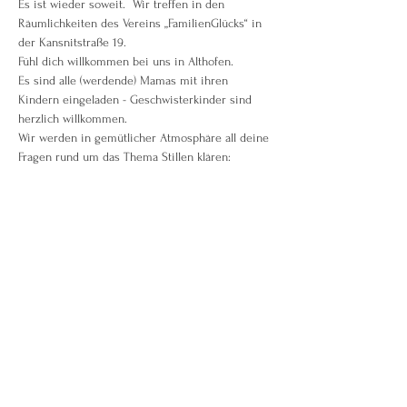
Es ist wieder soweit.  Wir treffen in den 
Räumlichkeiten des Vereins „FamilienGlücks“ in 
der Kansnitstraße 19.
Fühl dich willkommen bei uns in Althofen.
Es sind alle (werdende) Mamas mit ihren 
Kindern eingeladen - Geschwisterkinder sind 
herzlich willkommen.
Wir werden in gemütlicher Atmosphäre all deine 
Fragen rund um das Thema Stillen klären:
- Vorbereitung auf das Stillen
Weiterlesen >
Diese Veranstaltung teilen