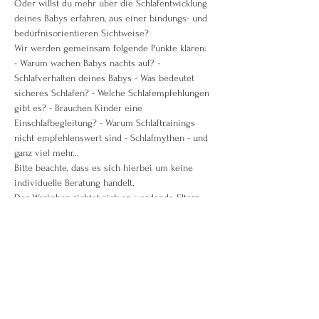
Oder willst du mehr über die Schlafentwicklung 
deines Babys erfahren, aus einer bindungs- und 
bedürfnisorientieren Sichtweise?
Wir werden gemeinsam folgende Punkte klären:
- Warum wachen Babys nachts auf? - 
Schlafverhalten deines Babys - Was bedeutet 
sicheres Schlafen? - Welche Schlafempfehlungen 
gibt es? - Brauchen Kinder eine 
Einschlafbegleitung? - Warum Schlaftrainings 
nicht empfehlenswert sind - Schlafmythen - und 
ganz viel mehr…
Bitte beachte, dass es sich hierbei um keine 
individuelle Beratung handelt.
Der Workshop richtet sich an werdende Eltern 
und Eltern mit Babys, sowie deren Großeltern 
und Betreuungspersonen.
Weiterlesen >