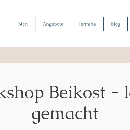
Start
Angebote
Termine
Blog
shop Beikost - l
gemacht