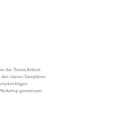
ber das Thema Beikost 
 den starren Fahrplänen 
erücksichtigen.
em Workshop gemeinsam 