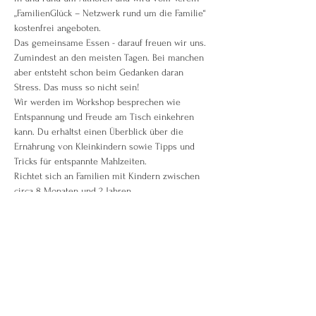
„FamilienGlück – Netzwerk rund um die Familie“ 
kostenfrei angeboten.
Das gemeinsame Essen - darauf freuen wir uns. 
Zumindest an den meisten Tagen. Bei manchen 
aber entsteht schon beim Gedanken daran 
Stress. Das muss so nicht sein!
Wir werden im Workshop besprechen wie 
Entspannung und Freude am Tisch einkehren 
kann. Du erhältst einen Überblick über die 
Ernährung von Kleinkindern sowie Tipps und 
Tricks für entspannte Mahlzeiten.
Richtet sich an Familien mit Kindern zwischen 
circa 8 Monaten und 2 Jahren.
Folgende Punkte werden wir besprechen:
- Freude und Spaß am Familientisch
Weiterlesen >